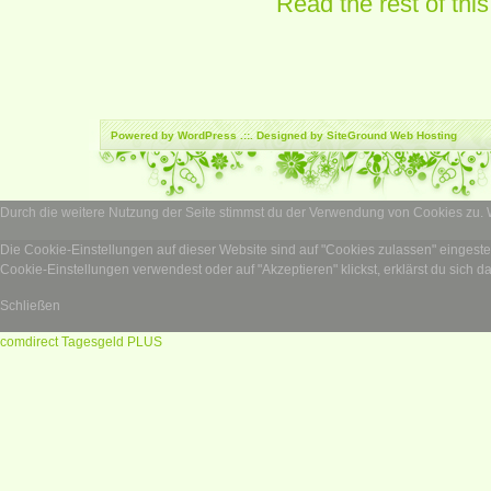
Read the rest of this
Powered by
WordPress
.::. Designed by SiteGround
Web Hosting
Durch die weitere Nutzung der Seite stimmst du der Verwendung von Cookies zu.
Die Cookie-Einstellungen auf dieser Website sind auf "Cookies zulassen" eingest
Cookie-Einstellungen verwendest oder auf "Akzeptieren" klickst, erklärst du sich d
Schließen
comdirect Tagesgeld PLUS