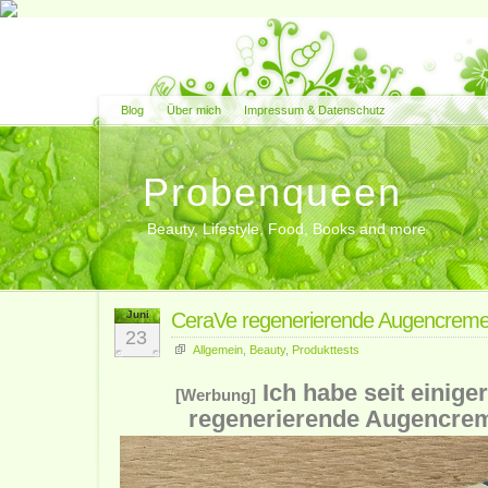
Blog
Über mich
Impressum & Datenschutz
Probenqueen
Beauty, Lifestyle, Food, Books and more
Juni
CeraVe regenerierende Augencrem
23
Allgemein
,
Beauty
,
Produkttests
Ich habe seit einiger
[Werbung]
regenerierende Augencrem