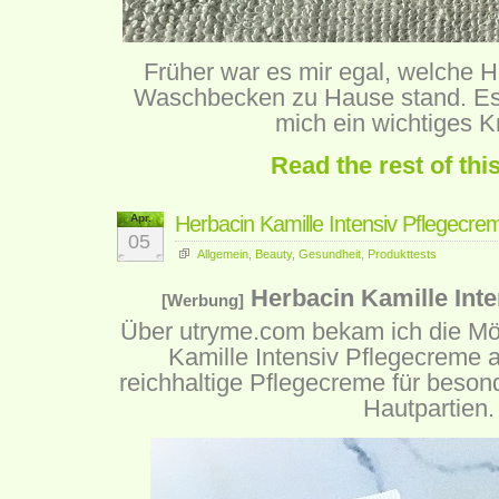
Früher war es mir egal, welche 
Waschbecken zu Hause stand. Es d
mich ein wichtiges Kr
Read the rest of thi
Apr.
Herbacin Kamille Intensiv Pflegecre
05
Allgemein
,
Beauty
,
Gesundheit
,
Produkttests
Herbacin Kamille Int
[Werbung]
Über
utryme.com
bekam ich die Mög
Kamille Intensiv Pflegecreme 
reichhaltige Pflegecreme für beson
Hautpartien.