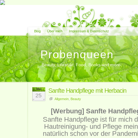
Blog
Über mich
Impressum & Datenschutz
Probenqueen
Beauty, Lifestyle, Food, Books and more
Mai
Sanfte Handpflege mit Herbacin
25
Allgemein
,
Beauty
[Werbung] Sanfte Handpfle
Sanfte Handpflege ist für mich d
Hautreinigung- und Pflege mei
natürlich schon vor der Pandem