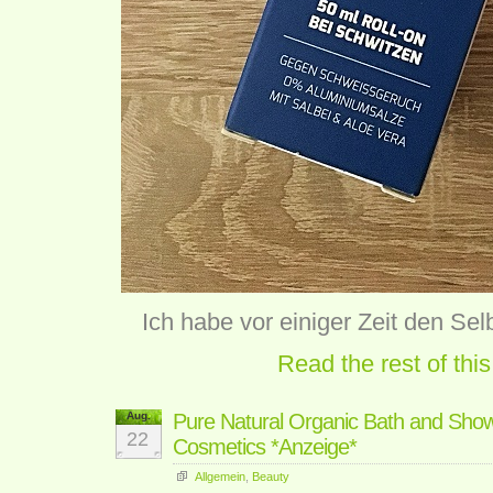
Ich habe vor einiger Zeit den Sel
Read the rest of this
Aug.
Pure Natural Organic Bath and Sho
22
Cosmetics *Anzeige*
Allgemein
,
Beauty