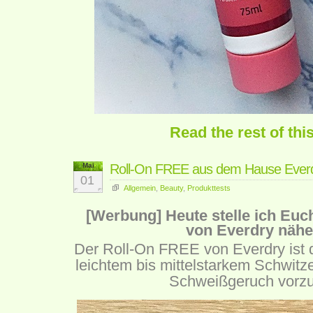
Read the rest of thi
Mai
Roll-On FREE aus dem Hause Ever
01
Allgemein
,
Beauty
,
Produkttests
[Werbung] Heute stelle ich Eu
von Everdry nähe
Der Roll-On FREE von Everdry ist d
leichtem bis mittelstarkem Schwi
Schweißgeruch vorz