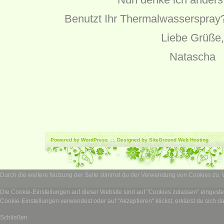
Benutzt Ihr Thermalwasserspray
Liebe Grüße,
Natascha
Powered by
WordPress
.::. Designed by SiteGround
Web Hosting
Durch die weitere Nutzung der Seite stimmst du der Verwendung von Cookies zu.
Die Cookie-Einstellungen auf dieser Website sind auf "Cookies zulassen" eingest
Cookie-Einstellungen verwendest oder auf "Akzeptieren" klickst, erklärst du sich d
Schließen