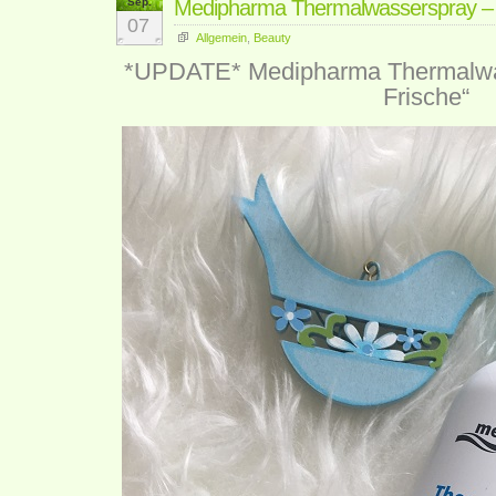
Sep.
Medipharma Thermalwasserspray – n
07
Allgemein
,
Beauty
*UPDATE* Medipharma Thermalwas
Frische“