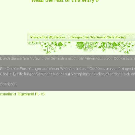
Read the rest of this entry »
Powered by
WordPress
.::. Designed by SiteGround
Web Hosting
Durch die weitere Nutzung der Seite stimmst du der Verwendung von Cookies zu.
Die Cookie-Einstellungen auf dieser Website sind auf "Cookies zulassen" eingest
Cookie-Einstellungen verwendest oder auf "Akzeptieren" klickst, erklärst du sich d
Schließen
comdirect Tagesgeld PLUS