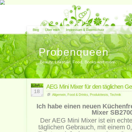
Blog
Über mich
Impressum & Datenschutz
Probenqueen
Beauty, Lifestyle, Food, Books and more
Juli
AEG Mini Mixer für den täglichen G
18
Allgemein
,
Food & Drinks
,
Produkttests
,
Technik
Ich habe einen neuen Küchenfr
Mixer SB270
Der AEG Mini Mixer ist ein echte
täglichen Gebrauch, mit einem 0,