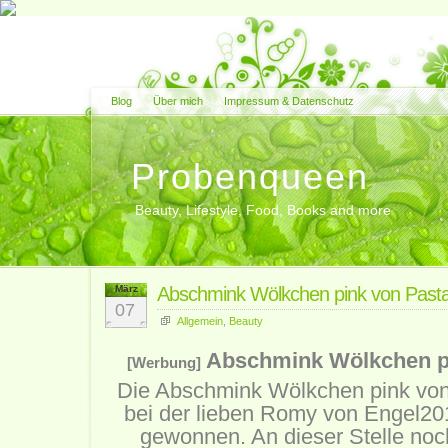
Blog
Über mich
Impressum & Datenschutz
Probenqueen
Beauty, Lifestyle, Food, Books and more
März
Abschmink Wölkchen pink von Past
07
Allgemein
,
Beauty
Abschmink Wölkchen pi
[Werbung]
Die Abschmink Wölkchen pink von
bei der lieben Romy von
Engel201
gewonnen. An dieser Stelle noc