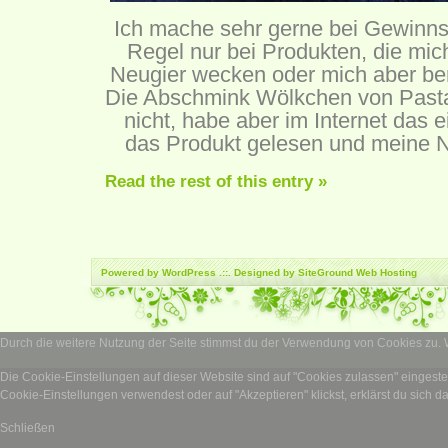
Ich mache sehr gerne bei Gewinnsp
Regel nur bei Produkten, die mic
Neugier wecken oder mich aber ber
Die Abschmink Wölkchen von Pasta
nicht, habe aber im Internet das 
das Produkt gelesen und meine N
Read the rest of this entry »
Powered by
WordPress
.::. Designed by SiteGround
Web Hosting
Durch die weitere Nutzung der Seite stimmst du der Verwendung von Cookies zu.
Die Cookie-Einstellungen auf dieser Website sind auf "Cookies zulassen" eingest
Cookie-Einstellungen verwendest oder auf "Akzeptieren" klickst, erklärst du sich d
Schließen