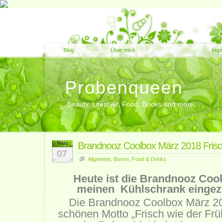
Blog
Über mich
Imp
Probenqueen
Beauty, Lifestyle, Food, Books and more
März
Brandnooz Coolbox März 2018 Frisch
07
Allgemein
,
Boxen
,
Food & Drinks
Heute ist die Brandnooz Coo
meinen Kühlschrank einge
Die Brandnooz Coolbox März 2
schönen Motto „Frisch wie der Frü