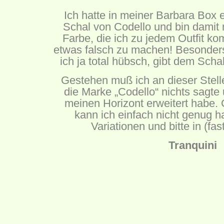
Ich hatte in meiner Barbara Box
Schal von Codello und bin damit 
Farbe, die ich zu jedem Outfit k
etwas falsch zu machen! Besonders
ich ja total hübsch, gibt dem Scha
Gestehen muß ich an dieser Stelle
die Marke „Codello“ nichts sagte
meinen Horizont erweitert habe. 
kann ich einfach nicht genug ha
Variationen und bitte in (fas
Tranquini
Tranquini ist ein natürliches Get
befreit, Unruhe mindert und be
wichtiger Themen h