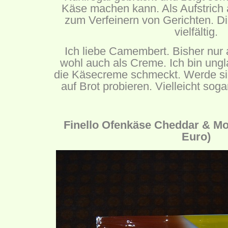
Käse machen kann. Als Aufstrich a
zum Verfeinern von Gerichten. Di
vielfältig.
Ich liebe Camembert. Bisher nur 
wohl auch als Creme. Ich bin ungl
die Käsecreme schmeckt. Werde sie
auf Brot probieren. Vielleicht sog
Finello Ofenkäse Cheddar & Moz
Euro)