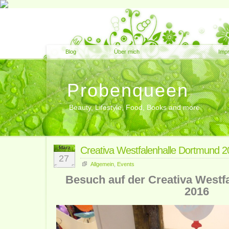
Blog
Über mich
Imp
Probenqueen
Beauty, Lifestyle, Food, Books and more
März
Creativa Westfalenhalle Dortmund 
27
Allgemein
,
Events
Besuch auf der Creativa Westf
2016