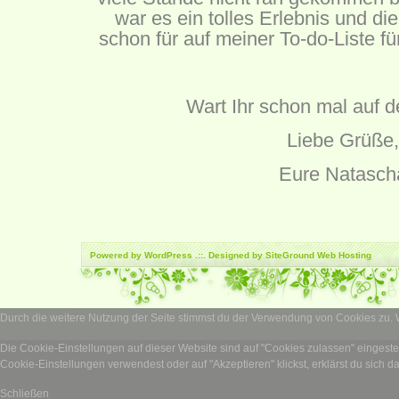
war es ein tolles Erlebnis und di
schon für auf meiner To-do-Liste 
Wart Ihr schon mal auf d
Liebe Grüße,
Eure Natasch
Powered by
WordPress
.::. Designed by SiteGround
Web Hosting
Durch die weitere Nutzung der Seite stimmst du der Verwendung von Cookies zu.
Die Cookie-Einstellungen auf dieser Website sind auf "Cookies zulassen" eingest
Cookie-Einstellungen verwendest oder auf "Akzeptieren" klickst, erklärst du sich d
Schließen