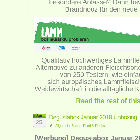
besondere Anlässe? Dann bewi
Brandnooz für den neue 
Qualitativ hochwertiges Lammflei
Alternative zu anderen Fleischsort
von 250 Testern, wie einfa
sich europäisches Lammfleisch
Weidewirtschaft in die alltägliche K
Read the rest of thi
Jan.
Degustabox Januar 2019 Unboxing – 
25
Allgemein
,
Boxen
,
Food & Drinks
[Werbung] Degustabox Januar 20