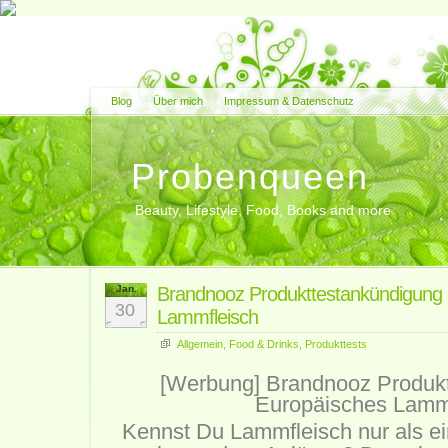
Blog
Über mich
Impressum & Datenschutz
Probenqueen
Beauty, Lifestyle, Food, Books and more
Jan.
Brandnooz Produkttestankündigung
30
Lammfleisch
Allgemein
,
Food & Drinks
,
Produkttests
[Werbung] Brandnooz Produk
Europäisches Lamm
Kennst Du Lammfleisch nur als ei