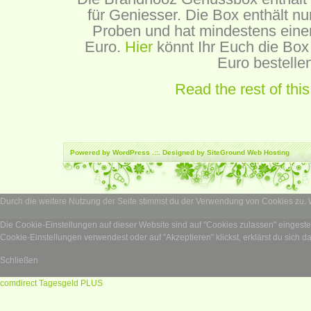
für Geniesser. Die Box enthält nu
Proben und hat mindestens ein
Euro.
Hier
könnt Ihr Euch die Box
Euro bestellen
Read the rest of this
Powered by
WordPress
.::. Designed by SiteGround
Web Hosting
Durch die weitere Nutzung der Seite stimmst du der Verwendung von Cookies zu.
Die Cookie-Einstellungen auf dieser Website sind auf "Cookies zulassen" eingest
Cookie-Einstellungen verwendest oder auf "Akzeptieren" klickst, erklärst du sich d
Schließen
comdirect Tagesgeld PLUS