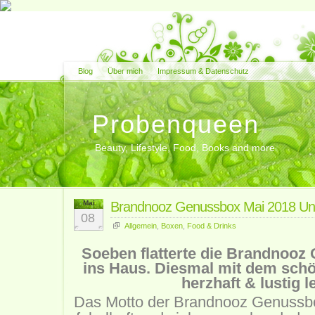
Blog
Über mich
Impressum & Datenschutz
Probenqueen
Beauty, Lifestyle, Food, Books and more
Mai
Brandnooz Genussbox Mai 2018 Un
08
Allgemein
,
Boxen
,
Food & Drinks
Soeben flatterte die Brandnooz
ins Haus. Diesmal mit dem schö
herzhaft & lustig l
Das Motto der Brandnooz Genussbox